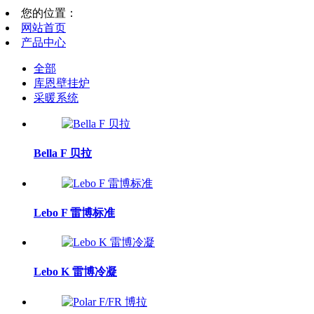
您的位置：
网站首页
产品中心
全部
库恩壁挂炉
采暖系统
Bella F 贝拉
Lebo F 雷博标准
Lebo K 雷博冷凝