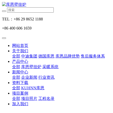
TEL：+86 29 8652 1188
+86 400 606 1659
网站首页
关于我们
全部
中迪集团
德国库恩
库恩品牌优势
售后服务体系
产品中心
全部
库恩壁挂炉
采暖系统
新闻中心
全部
企业新闻
行业资讯
资料下载
全部
KUHNN库恩
项目案例
全部
项目照片
工程名录
加入我们