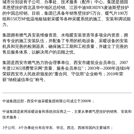
城市分别设有子公司、办事处、技术服务（配件）中心。集团是德国
库恩壁挂炉西北及华中地区总经销、江苏中迪MEHDYS麦迪斯壁挂炉
的中国总经销。目前，集团已具备年销售壁挂炉5万台、暖气片100万
组和150万M²低温地板辐射采暖等各种采暖系统的施工、安装和调试能
力。
集团拥有燃气具安装维修资质、水电暖安装资质等多项业内资质，拥
有专业的施工安装队伍，并配备了专用的机电设备、采暖设备的安装
机具和完善的检测器具，确保施工工期和工程质量，并建立了完善的
售后服务体系，以解决用户的后顾之忧。
集团是西安市燃气热力协会理事单位、西安市建筑业会员单位、2007
年度12365消费警示网“质量、服务会员单位”；2003年--2008年连续6年
荣获西安市人民政府颁发的“重合同、守信用”企业称号；2010年荣
获“纳税诚信单位”称号。
中迪集团总部 - 西安中迪采暖集团有限公司成立于2000年；
中迪集团是家用采暖设备和系统供应商之一，主要从事燃气壁挂炉的销售、安装和
技术服务；
3子公司、4个办事处分布在华东、华北、西北、西南等国内主要城市；