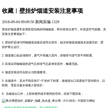
收藏︱壁挂炉烟道安装注意事项
2018-09-04 09:09:50
新闻采编
1329
壁挂炉烟道通常采用双层结构的同轴烟道，即内管排出尾气，外管进空气助燃。其
安装注意事项如下：
1
. 壁挂炉必须与同轴烟道连接且须导出室外，如没有烟道或烟道未连接完好，壁
挂炉禁止运行。
2
. 烟道接口处必须密封，废气不得漏入室内，排烟管与进气管不得联通。
3.
应保证同轴烟道的进气孔和排气孔延伸至室外，畅通无阻。
4
. 烟道安装应符合防火与防腐要求。
5
. 在烟道中，其水平段应有
3°~5°
的向下斜度，使烟道出口高度低于室内部分，以
防雨、雪及冷凝水倒灌入壁挂炉。
6.
当烟道出口外，上部有密闭或半密闭的空间，应按下图安装：
（烟道出外墙处应有保护套，防止烟气倒流）