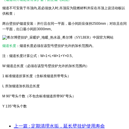
烟道不可安装于吊顶内,若必须放入时,吊顶应为阻燃材料并应在吊顶上设活动板以
供检查；
两台壁挂炉烟道安装：并行且在同一平面，最小间距应保持
2500mm
；对吹且在同
一平面，出口最小间距
3000mm
。
烟道长度
：烟道长度必须在该型号壁挂炉允许的加长范围内。
注：烟道长度计算公式：
W=1+L+M×1+Y×0.5。
W
烟道总长度（必须在该型号壁挂炉允许的加长范围内）
1
标准烟道折算长度（含标准烟道所带弯头）
L
所加烟道加长段总长度
M 90°
弯头个数（不包含标准烟道所带
90°
弯头）
Y 135°
弯头个数
上一篇
: 定期清理水垢，延长壁挂炉使用寿命