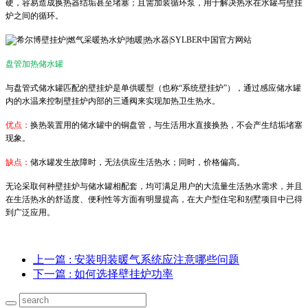
硬，容易造成换热器结垢甚至堵塞；且需加装循环泵，用于解决热水在水罐与壁挂
炉之间的循环。
盘管加热储水罐
与盘管式储水罐匹配的壁挂炉是单供暖型（也称“系统壁挂炉”），通过感应储水罐
内的水温来控制壁挂炉内部的三通阀来实现加热卫生热水。
优点：
换热装置用的储水罐中的铜盘管，与生活用水直接换热，不会产生结垢堵塞
现象。
缺点：
储水罐发生故障时，无法供应生活热水；同时，价格偏高。
无论采取何种壁挂炉与储水罐相配套，均可满足用户的大流量生活热水需求，并且
在生活热水的舒适度、便利性等方面有明显提高，在大户型住宅和别墅项目中已得
到广泛应用。
上一篇
: 安装明装暖气系统应注意哪些问题
下一篇
: 如何选择壁挂炉功率