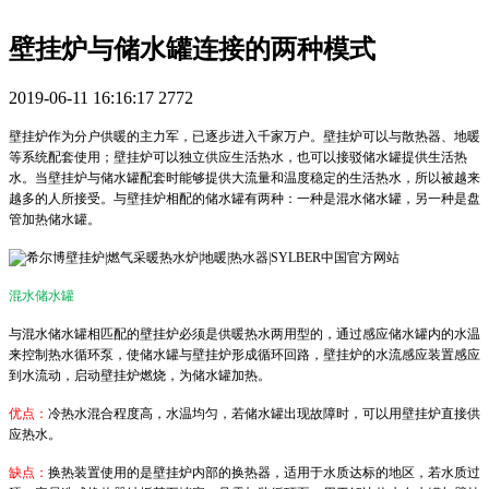
壁挂炉与储水罐连接的两种模式
2019-06-11 16:16:17
2772
壁挂炉作为分户供暖的主力军，已逐步进入千家万户。壁挂炉可以与散热器、地暖
等系统配套使用；壁挂炉可以独立供应生活热水，也可以接驳储水罐提供生活热
水。当壁挂炉与储水罐配套时能够提供大流量和温度稳定的生活热水，所以被越来
越多的人所接受。与壁挂炉相配的储水罐有两种：一种是混水储水罐，另一种是盘
管加热储水罐。
混水储水罐
与混水储水罐相匹配的壁挂炉必须是供暖热水两用型的，通过感应储水罐内的水温
来控制热水循环泵，使储水罐与壁挂炉形成循环回路，壁挂炉的水流感应装置感应
到水流动，启动壁挂炉燃烧，为储水罐加热。
优点：
冷热水混合程度高，水温均匀，若储水罐出现故障时，可以用壁挂炉直接供
应热水。
缺点：
换热装置使用的是壁挂炉内部的换热器，适用于水质达标的地区，若水质过