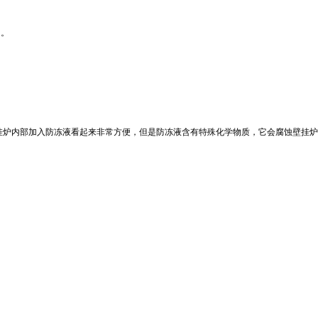
）。
挂炉内部加入防冻液看起来非常方便，但是防冻液含有特殊化学物质，它会腐蚀壁挂炉