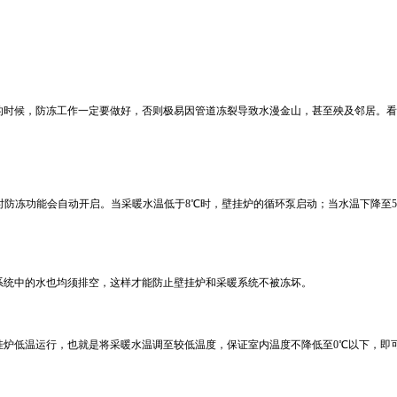
的时候，防冻工作一定要做好，否则极易因管道冻裂导致水漫金山，甚至殃及邻居。看
，此时防冻功能会自动开启。当采暖水温低于8℃时，壁挂炉的循环泵启动；当水温下降至
系统中的水也均须排空，这样才能防止壁挂炉和采暖系统不被冻坏。
挂炉低温运行，也就是将采暖水温调至较低温度，保证室内温度不降低至0℃以下，即